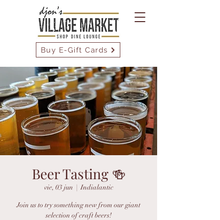
Buy E-Gift Cards
Beer Tasting 🍻
vie, 03 jun
  |  
Indialantic
Join us to try something new from our giant
selection of craft beers!