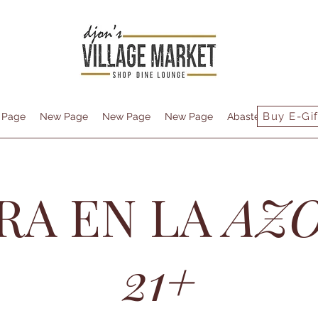
Buy E-Gif
 Page
New Page
New Page
New Page
Abastecimiento
RA EN LA
AZ
21+