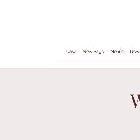
Casa
New Page
Menús
New
W