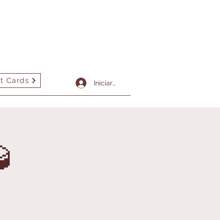
t Cards
More
Iniciar sesión
🥃