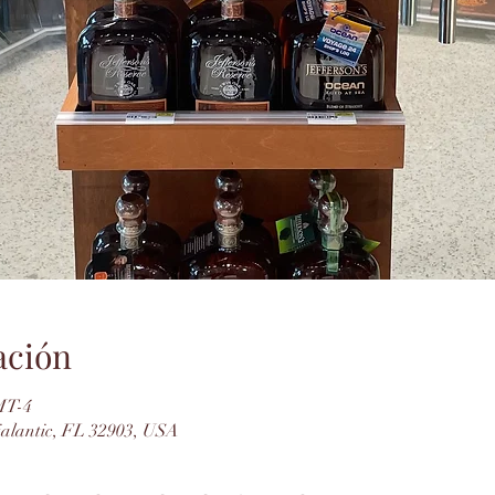
ación
GMT-4
dialantic, FL 32903, USA