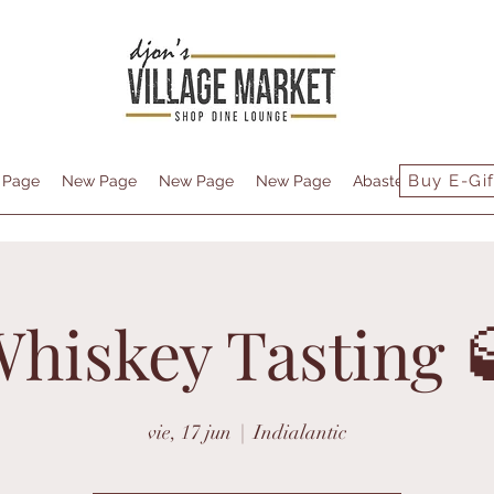
Buy E-Gif
 Page
New Page
New Page
New Page
Abastecimiento
hiskey Tasting 
vie, 17 jun
  |  
Indialantic