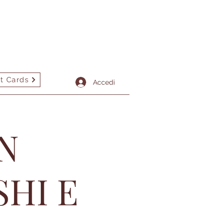
t Cards
tto
More
Accedi
N
SHI E