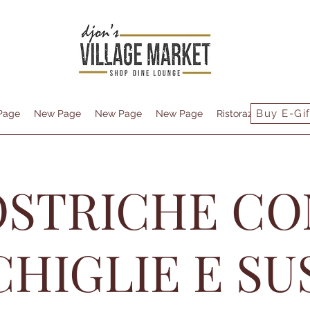
Buy E-Gif
Page
New Page
New Page
New Page
Ristorazione
Conta
OSTRICHE CO
HIGLIE E SU