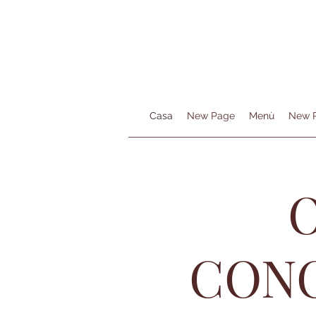
Casa
New Page
Menù
New 
CONC