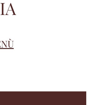
IA
ENÙ