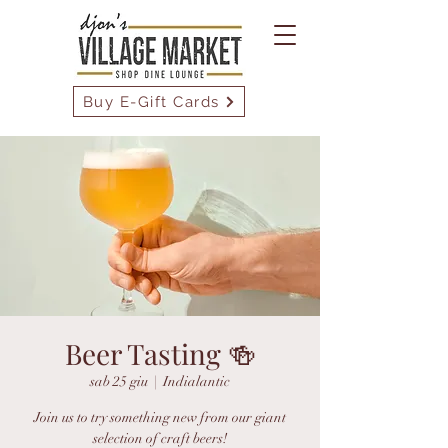
Buy E-Gift Cards
Beer Tasting 🍻
sab 25 giu
  |  
Indialantic
Join us to try something new from our giant
selection of craft beers!